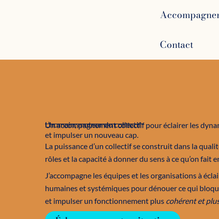
Aller
Accompagne
au
contenu
Contact
L’humain, moteur du collectif
Un accompagnement collectif pour éclairer les dynam
et impulser un nouveau cap.
La puissance d’un collectif se construit dans la qualit
rôles et la capacité à donner du sens à ce qu’on fait 
J’accompagne les équipes et les organisations à écla
humaines et systémiques pour dénouer ce qui bloque,
et impulser un fonctionnement plus
cohérent et plus