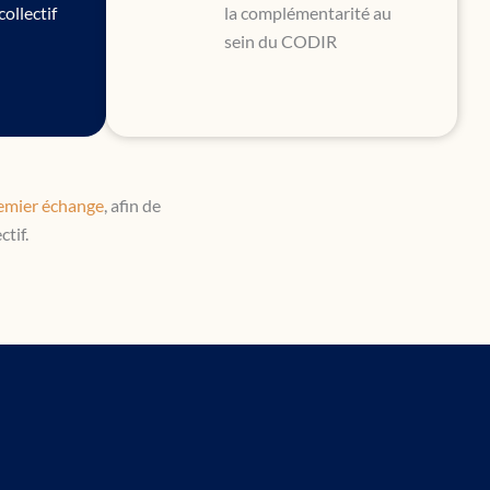
ollectif
la complémentarité au
sein du CODIR
emier échange
, afin de
tif.