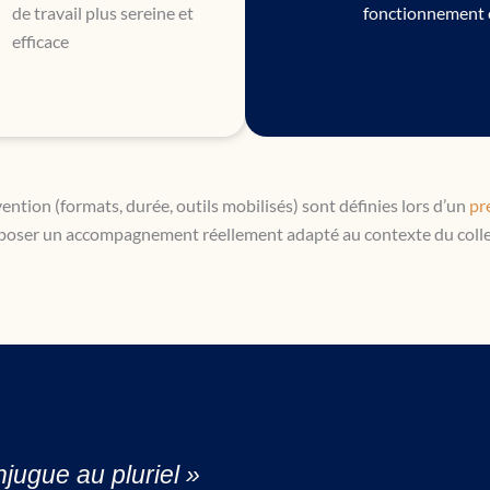
de travail plus sereine et
fonctionnement c
efficace
ention (formats, durée, outils mobilisés) sont définies lors d’un
pr
poser un accompagnement réellement adapté au contexte du collec
njugue au pluriel »