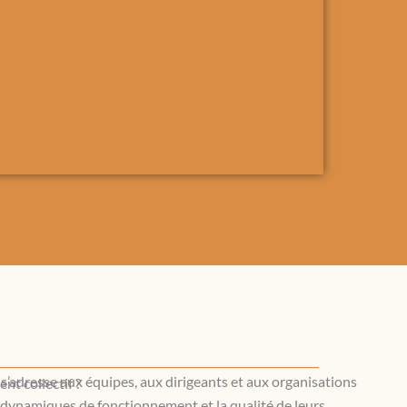
’adresse aux équipes, aux dirigeants et aux organisations
nt collectif ?
 dynamiques de fonctionnement et la qualité de leurs