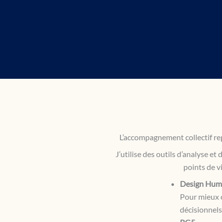
L’accompagnement collectif re
J’utilise des outils d’analyse et 
points de v
Design Hum
Pour mieux c
décisionnels