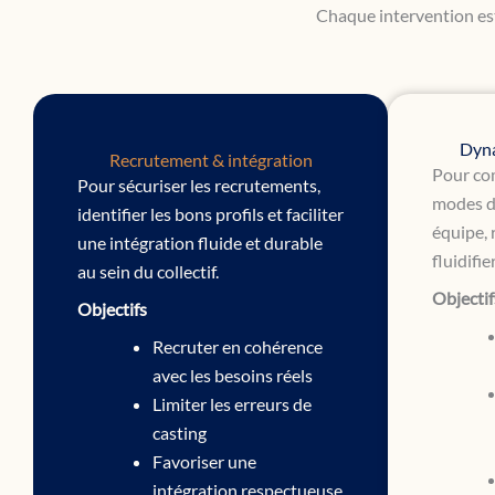
Chaque intervention est 
Dyna
Recrutement & intégration
Pour co
Pour sécuriser les recrutements,
modes d
identifier les bons profils et faciliter
équipe, 
une intégration fluide et durable
fluidifie
au sein du collectif.
Objectif
Objectifs
Recruter en cohérence
avec les besoins réels
Limiter les erreurs de
casting
Favoriser une
intégration respectueuse