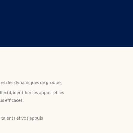
s et des dynamiques de groupe.
ectif, identifier les appuis et les
s efficaces.
talents et vos appuis