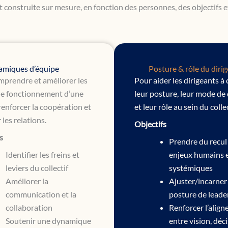
construite sur mesure, en fonction des personnes, des objectifs et 
miques d’équipe
Posture & rôle du diri
mprendre et améliorer les
Pour aider les dirigeants à c
e fonctionnement d’une
leur posture, leur mode de
renforcer la coopération et
et leur rôle au sein du collec
r les relations.
Objectifs
s
Prendre du recul 
Identifier les freins et
enjeux humains 
leviers du collectif
systémiques
Améliorer la
Ajuster/incarner
communication et la
posture de leade
collaboration
Renforcer l’alig
Soutenir une dynamique
entre vision, déc