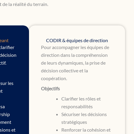
de la réalité du terrain.
geant
CODIR & équipes de direction
larifier
Pour accompagner les équipes de
 décision
direction dans la compréhension
tif.
de leurs dynamiques, la prise de
décision collective et la
coopération.
sur les
Objectifs
et
Clarifier les rôles et
 sa
responsabilités
rship
Sécuriser les décisions
nement
stratégiques
isions et
Renforcer la cohésion et